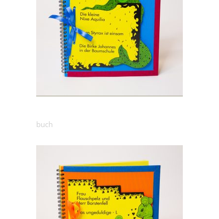
25.00
€
Märchenbuch: Nixe
buch